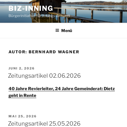
Zum
BIZ-INNING
Inhalt
Bürgerinitiative für Innings Zukunft
springen
Menü
AUTOR:
BERNHARD WAGNER
VERÖFFENTLICHT
JUNI 2, 2026
AM
Zeitungsartikel 02.06.2026
40 Jahre Revierleiter, 24 Jahre Gemeinderat: Dietz
geht in Rente
VERÖFFENTLICHT
MAI 25, 2026
AM
Zeitungsartikel 25.05.2026