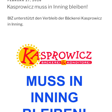
VERÖFFENTLICHT
FEBRUAR 27, 2026
AM
Kasprowicz muss in Inning bleiben!
BIZ unterstützt den Verbleib der Bäckerei Kasprowicz
in Inning.