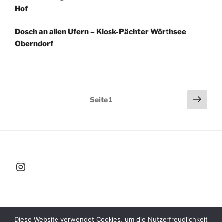
Hof
Dosch an allen Ufern – Kiosk-Pächter Wörthsee
Oberndorf
Seitennummerierung
Näch
Seite
1
Seit
der
Beiträge
BIZ-Inning
Diese Website verwendet Cookies, um die Nutzerfreudlichkeit