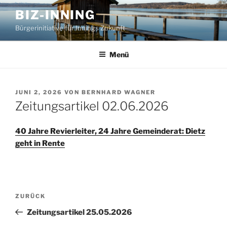
Zum
BIZ-INNING
Inhalt
Bürgerinitiative für Innings Zukunft
springen
Menü
VERÖFFENTLICHT
JUNI 2, 2026
VON
BERNHARD WAGNER
AM
Zeitungsartikel 02.06.2026
40 Jahre Revierleiter, 24 Jahre Gemeinderat: Dietz
geht in Rente
Beitragsnavigation
Vorheriger
ZURÜCK
Beitrag
Zeitungsartikel 25.05.2026